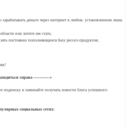
то зарабатывать деньги через интернет в любом, установленном лишь
бласти или хотите им стать;
 взять постоянно пополняющиеся базу рессел-продуктов;
иях!
одиться справа ----------->
те подписку и начинайте получать новости блога успешного
популярных социальных сетях: