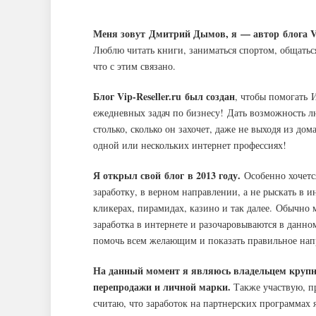
Меня зовут Дмитрий Дымов, я — автор блога Vip
Люблю читать книги, заниматься спортом, общатьс
что с этим связано.
Блог Vip-Reseller.ru был создан
, чтобы помогать
ежедневных задач по бизнесу! Дать возможность л
столько, сколько он захочет, даже не выходя из до
одной или нескольких интернет профессиях!
Я открыл свой блог в 2013 году.
Особенно хочется
заработку, в верном направлении, а не рыскать в 
кликерах, пирамидах, казино и так далее. Обычно 
заработка в интернете и разочаровываются в данно
помочь всем желающим и показать правильное нап
На данный момент я являюсь владельцем крупн
перепродажи и личной марки.
Также участвую, п
считаю, что заработок на партнерских программах