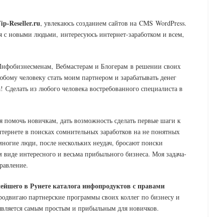
-Reseller.ru
, увлекаюсь созданием сайтов на CMS WordPress.
я с новыми людьми, интересуюсь интернет-заработком и всем,
 Инфобизнесменам, Вебмастерам и Блогерам в решении своих
юбому человеку стать моим партнером и зарабатывать денег
ма! Сделать из любого человека востребованного специалиста в
 помочь новичкам, дать возможность сделать первые шаги к
интернете в поисках сомнительных заработков на не понятных
многие люди, после нескольких неудач, бросают поиски
м виде интересного и весьма прибыльного бизнеса. Моя задача-
равление.
ейшего в Рунете каталога инфопродуктов с правами
родвигаю партнерские программы своих коллег по бизнесу и
 является самым простым и прибыльным для новичков.