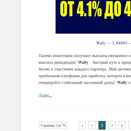
Wally — L300003 —
Тысячи инвесторов получают выплаты ежедневно н
Wally
выплата дивидендов!
- быстрый путь к проц
богаче и счастливее каждого партнера. Мой автома
прибыльная платформа для заработка, которую я ко
Wally
генерируйте стабильный пассивный доход!
п
Далее...
Страница 2 из 79
«
1
2
3
4